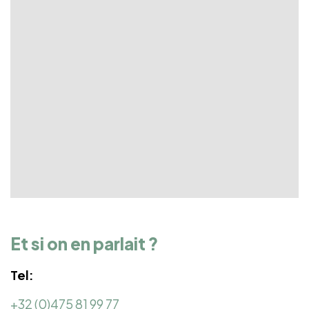
Et si on en parlait ?
Tel:
+32 (
0)475 81 99 77